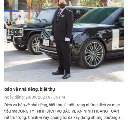
bảo vệ nhà riêng, biệt thự
Ngày đăng: 28/09/2023 07:36 PM
Dịch vụ bảo vệ nhà riêng, biệt thự là một trong những dịch vụ mục
tiêu màCÔNG TY TNHH DỊCH VỤ BẢO VỆ AN NINH HOÀNG TUẤN
rất trú trọng. Chính vì vậy, chúng tôi đã xây dựng những phương án
bảo vệ, đào tạo đội ngũ bảo vệ rất chuyên nghiệp để phục vụ cho