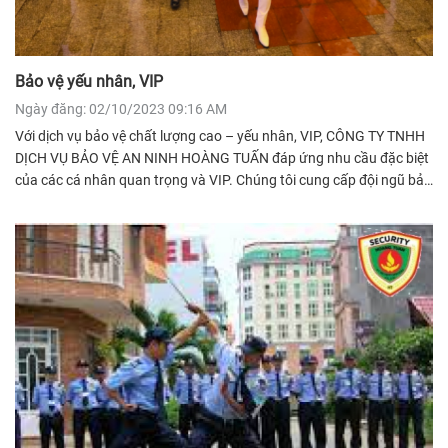
Bảo vệ yếu nhân, VIP
Ngày đăng: 02/10/2023 09:16 AM
Với dịch vụ bảo vệ chất lượng cao – yếu nhân, VIP, CÔNG TY TNHH
DỊCH VỤ BẢO VỆ AN NINH HOÀNG TUẤN đáp ứng nhu cầu đặc biệt
của các cá nhân quan trọng và VIP. Chúng tôi cung cấp đội ngũ bảo
vệ cao cấp và có kỹ năng chuyên môn để đảm bảo sự an toàn và sự
bảo vệ tối đa cho khách hàng VIP.