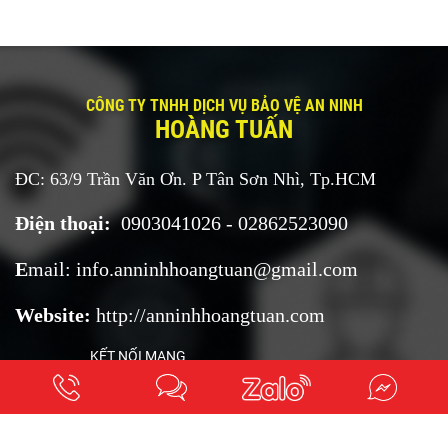
mục tiêu này. Mời quý vị tham khảo thông tin chi tiết về dịch vụ bảo
vệ an ninh dành cho mục tiêu nhà riêng, biệt thự, …
CÔNG TY TNHH DỊCH VỤ BẢO VỆ AN NINH
HOÀNG TUẤN
ĐC: 63/9 Trần Văn Ơn. P Tân Sơn Nhì, Tp.HCM
Điện thoại:
0903041026 - 02862523090
E
mail:
i
nfo.anninhhoangtuan@
gmail.com
Website:
http://anninhhoangtuan.com
KẾT NỐI MẠNG