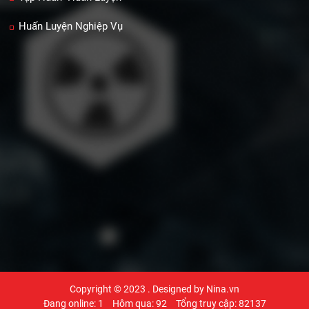
Huấn Luyện Nghiệp Vụ
Copyright © 2023
. Designed by Nina.vn
Đang online: 1
Hôm qua: 92
Tổng truy cập: 82137