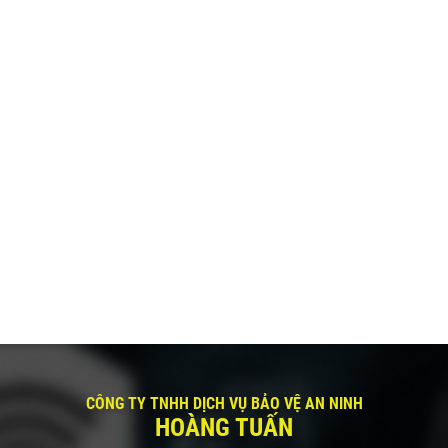
CÔNG TY TNHH DỊCH VỤ BẢO VỆ AN NINH
HOÀNG TUẤN