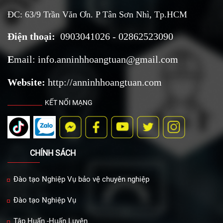
ĐC: 63/9 Trần Văn Ơn. P Tân Sơn Nhì, Tp.HCM
Điện thoại:
0903041026 - 02862523090
E
mail:
i
nfo.anninhhoangtuan@
gmail.com
Website:
http://anninhhoangtuan.com
KẾT NỐI MẠNG
CHÍNH SÁCH
Đào tạo Nghiệp Vụ bảo vệ chuyên nghiệp
Đào tạo Nghiệp Vụ
Tập Huấn -Huấn Luyện