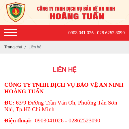
0903 041 026 - 028 6252 3090
Trang chủ
Liên hệ
LIÊN HỆ
CÔNG TY TNHH DỊCH VỤ BẢO VỆ AN NINH
HOÀNG TUẤN
ĐC:
63/9 Đường Trần Văn Ơn, Phường Tân Sơn
Nhì, Tp.Hồ Chí Minh
Điện thoại:
0903041026 - 02862523090