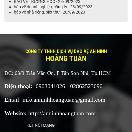
BẢO VỆ TRƯỜNG HỌC - 28/09/2023
bảo vệ doanh nghiệp, công ty - 28/09/2023
bảo vệ nhà riêng, biệt thự - 28/09/2023
CÔNG TY TNHH DỊCH VỤ BẢO VỆ AN NINH
HOÀNG TUẤN
ĐC: 63/9 Trần Văn Ơn. P Tân Sơn Nhì, Tp.HCM
Điện thoại:
0903041026 - 02862523090
E
mail:
i
nfo.anninhhoangtuan@
gmail.com
Website:
http://anninhhoangtuan.com
KẾT NỐI MẠNG