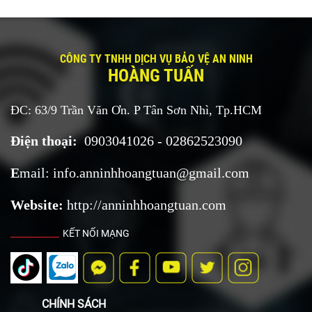
CÔNG TY TNHH DỊCH VỤ BẢO VỆ AN NINH
HOÀNG TUẤN
ĐC: 63/9 Trần Văn Ơn. P Tân Sơn Nhì, Tp.HCM
Điện thoại:
0903041026 - 02862523090
E
mail:
i
nfo.anninhhoangtuan@
gmail.com
Website:
http://anninhhoangtuan.com
KẾT NỐI MẠNG
CHÍNH SÁCH